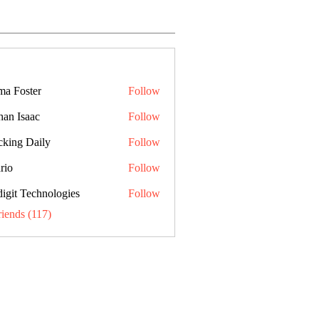
a Foster
Follow
han Isaac
Follow
cking Daily
Follow
rio
Follow
digit Technologies
Follow
riends (117)