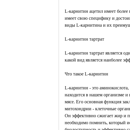
L-карнитин ацетил имеет более 
имеет свою специфику и достои
виды L-карнитина и их преимущ
L-карнитин тартрат
L-карнитин тартрат является од
какой вид является наиболее э
Что такое L-карнитин
L-карнитин - это аминокислота, 
находится в нашем организме и 
мясе. Его основная функция зак
митохондрии - клеточные органы
Он эффективно сжигает жир и по
необходимо помнить, который ис
биодоступность и эффективно сж