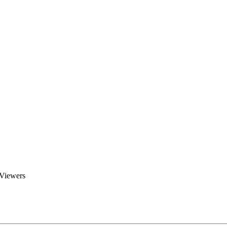
Brent Blogs
Home
Blog
Groups
Members
About
 Viewers