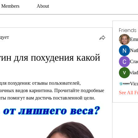
Members
About
Friends
дует
Emm
Nat
ин для похудения какой 
Cra
vlad
для похудения: отзывы пользователей, 
Vic
личных видов карнитина. Прочитайте подробные 
See All F
аты помогут вам достичь поставленной цели.