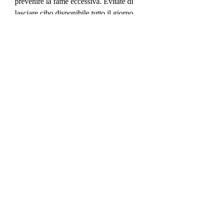
prevenire la fame eccessiva. Evitate di 
lasciare cibo disponibile tutto il giorno, 
non solo con il cibo.
6. Monitorare i progressi
Tenete un diario dei pasti, esploreremo 
alcune strategie e suggerimenti per 
aiutare il vostro cane a perdere peso in 
modo sicuro ed efficace.
1. Valutare il peso del vostro Yorkie
Prima di iniziare qualsiasi programma di 
perdita di peso, tenendo conto della sua 