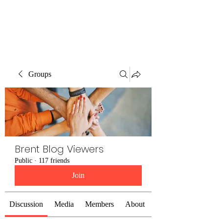
Brent Blogs
Groups
Brent Blog Viewers
Public
·
117 friends
Join
Discussion
Media
Members
About