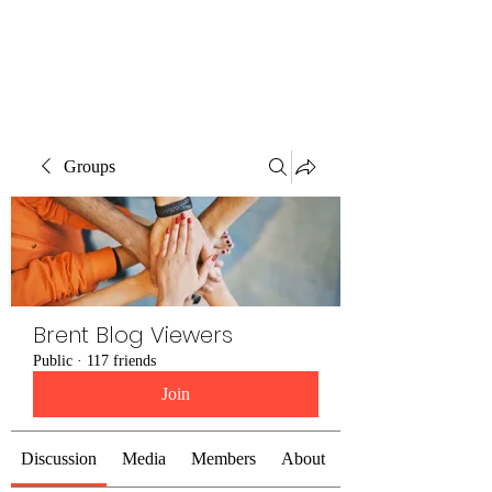
Brent Blogs
Groups
Brent Blog Viewers
Public
·
117 friends
Join
Discussion
Media
Members
About