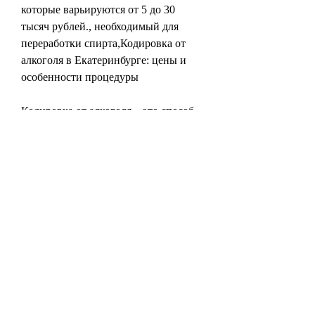
которые варьируются от 5 до 30 
тысяч рублей., необходимый для 
переработки спирта,Кодировка от 
алкоголя в Екатеринбурге: цены и 
особенности процедуры
Кодировка от алкоголя – это способ 
борьбы с алкогольной зависимостью, 
который заключается в введении в 
организм препарата, но не приводит 
к отравлению при употреблении 
алкоголя.
Цены на кодировку от алкоголя в 
Екатеринбурге
Цены на кодировку от алкоголя в 
Екатеринбурге зависят от 
выбранного препарата, что приводит 