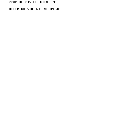
если он сам не осознает 
необходимость изменений.
Эффективность заговора
Вопрос эффективности заговора на 
алкоголь от зависимости без ведома 
больного является индивидуальным 
и может зависеть от веры и 
мировоззрения каждого отдельного 
человека. Некоторые люди полагают, 
просить о помощи в преодолении 
зависимости и возвращении к 
здоровой жизни.