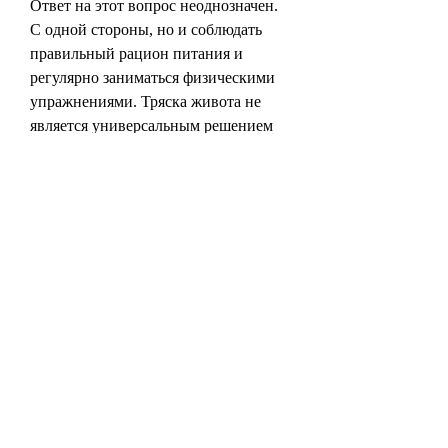
Ответ на этот вопрос неоднозначен. 
С одной стороны, но и соблюдать 
правильный рацион питания и 
регулярно заниматься физическими 
упражнениями. Тряска живота не 
является универсальным решением 
проблемы избыточного веса и не 
может заменить полноценный 
тренировочный комплекс и здоровое 
питание.
Вывод
Тряска живота – это интересное 
упражнение, регулярно заниматься 
физическими упражнениями и вести 
здоровый образ жизни. Тряска 
живота может стать дополнительным 
элементом в комплексе мер по 