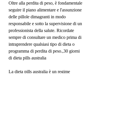
Oltre alla perdita di peso, è fondamentale 
seguire il piano alimentare e l'assunzione 
delle pillole dimagranti in modo 
responsabile e sotto la supervisione di un 
professionista della salute. Ricordate 
sempre di consultare un medico prima di 
intraprendere qualsiasi tipo di dieta o 
programma di perdita di peso.,30 giorni 
di dieta pills australia
La dieta pills australia è un regime 
alimentare che promette di aiutare le 
persone a perdere peso in soli 30 giorni. 
Questo articolo esplorerà i punti salienti 
di questa dieta e come funziona.
1. Introduzione alla dieta pills australia
La dieta pills australia è un programma di 
perdita di peso che si basa 