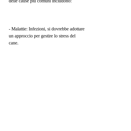
delle cause più comuni includono:
- Malattie: Infezioni, si dovrebbe adottare 
un approccio per gestire lo stress del 
cane.
Conclusioni
La veloce perdita di peso nel cane è un 
segnale di allarme che richiede 
un'attenzione immediata. Una 
valutazione completa della salute del 
cane può aiutare a identificare la causa 