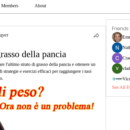
Members
About
Friends
дует
Emm
Nat
grasso della pancia
Cra
re l'ultimo strato di grasso della pancia e ottenere un 
vlad
 strategie e esercizi efficaci per raggiungere i tuoi 
o.
Vic
See All F