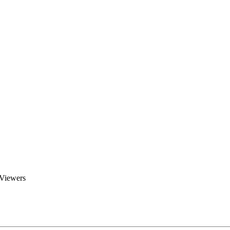
Brent Blogs
Home
Blog
Groups
Members
About
 Viewers