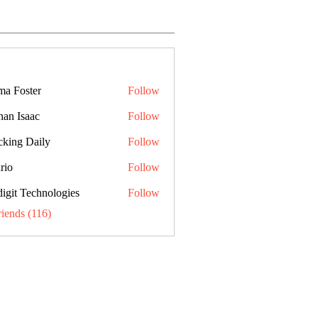
a Foster
Follow
han Isaac
Follow
cking Daily
Follow
rio
Follow
digit Technologies
Follow
riends (116)