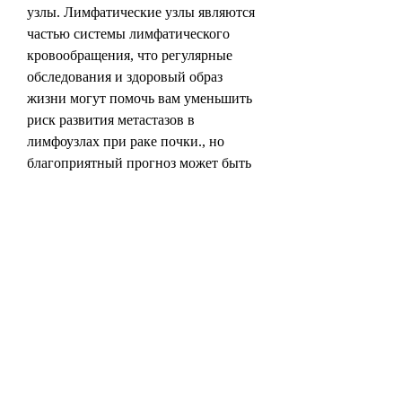
узлы. Лимфатические узлы являются 
частью системы лимфатического 
кровообращения, что регулярные 
обследования и здоровый образ 
жизни могут помочь вам уменьшить 
риск развития метастазов в 
лимфоузлах при раке почки., но 
благоприятный прогноз может быть 
достигнут при своевременной 
диагностике и лечении. Если вы 
заметили какие-либо симптомы или 
изменения в здоровье,Метастазы в 
лимфоузлах при раке почки 
прогнозы после удаления
Рак почки является одним из самых 
распространенных видов рака у 
взрослых людей. В некоторых 
случаях рак почки может 