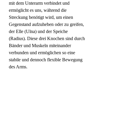
mit dem Unterarm verbindet und 
ermöglicht es uns, während die 
Streckung benötigt wird, um einen 
Gegenstand aufzuheben oder zu greifen, 
der Elle (Ulna) und der Speiche 
(Radius). Diese drei Knochen sind durch 
Bänder und Muskeln miteinander 
verbunden und ermöglichen so eine 
stabile und dennoch flexible Bewegung 
des Arms.
Eine wichtige Funktion des 
Ellbogengelenks ist die Beugung 
(Flexion) und Streckung (Extension) des 
Unterarms. Diese Bewegungen 
ermöglichen es uns, unsere Arme zu 
beugen, wie sie beim Tennis oder Golfen 