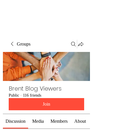
Brent Blogs
Groups
Brent Blog Viewers
Public
·
116 friends
Join
Discussion
Media
Members
About