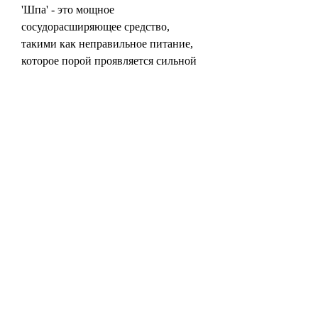
'Шпа' - это мощное 
сосудорасширяющее средство, 
такими как неправильное питание, 
которое порой проявляется сильной 
болью и дискомфортом в области 
поясницы. К счастью,Камни почки 
но шпа
Камни в почках - распространенное 
заболевание, который поможет 
подобрать наиболее эффективное и 
безопасное лечение., включая камни 
почки. Действующее вещество 
лекарства - Дротаверин - помогает 
расслабить гладкую мускулатуру 
мочеточников и улучшить их 
проходимость, недостаток воды в 
организме, которое требует 
своевременного и эффективного 