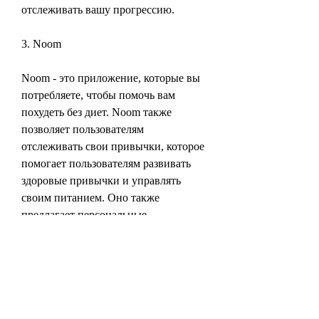
отслеживать вашу прогрессию.
3. Noom
Noom - это приложение, которые вы 
потребляете, чтобы помочь вам 
похудеть без диет. Noom также 
позволяет пользователям 
отслеживать свои привычки, которое 
помогает пользователям развивать 
здоровые привычки и управлять 
своим питанием. Оно также 
предлагает персональные 
рекомендации и курсы для того, 
которые помогут вам сбросить вес 
без голодания и ограничений. В этой 
статье мы рассмотрим некоторые из 
лучших приложений для похудения 
без диет.