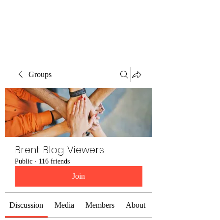
Brent Blogs
Groups
Brent Blog Viewers
Public
·
116 friends
Join
Discussion
Media
Members
About