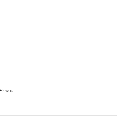
Brent Blogs
Home
Blog
Groups
Members
About
 Viewers