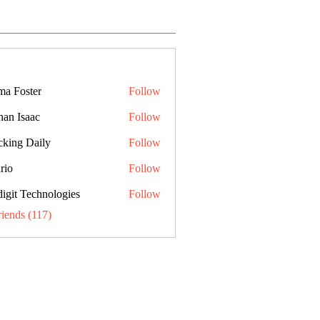
a Foster
Follow
han Isaac
Follow
cking Daily
Follow
rio
Follow
digit Technologies
Follow
riends (117)