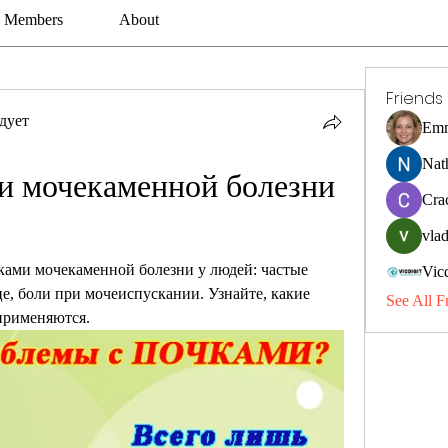
Members
About
Friends
дует
Emm
Nat
и мочекаменной болезни 
Cra
vlad
ками мочекаменной болезни у людей: частые 
Vic
е, боли при мочеиспускании. Узнайте, какие 
See All F
применяются.