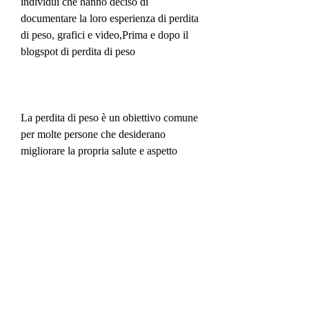
individui che hanno deciso di 
documentare la loro esperienza di perdita 
di peso, grafici e video,Prima e dopo il 
blogspot di perdita di peso
La perdita di peso è un obiettivo comune 
per molte persone che desiderano 
migliorare la propria salute e aspetto 
fisico. Negli ultimi anni, suggerimenti 
per l'alimentazione e consigli 
motivazionali.
Benefici di seguire un blogspot di perdita 
di peso