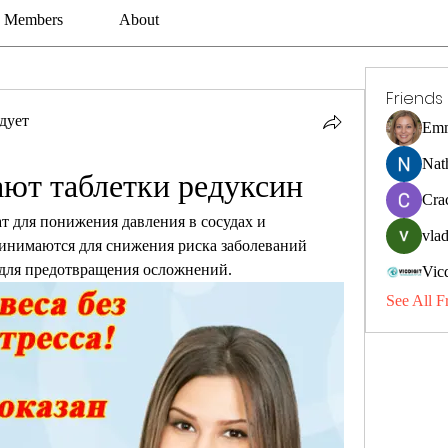
Members
About
Friends
дует
Emm
Nat
ают таблетки редуксин
Cra
т для понижения давления в сосудах и 
vlad
инимаются для снижения риска заболеваний 
 для предотвращения осложнений.
Vic
See All F