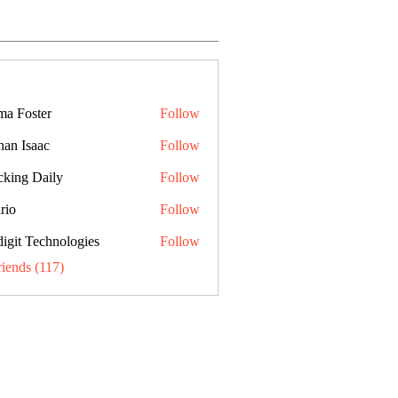
a Foster
Follow
han Isaac
Follow
cking Daily
Follow
rio
Follow
digit Technologies
Follow
riends (117)