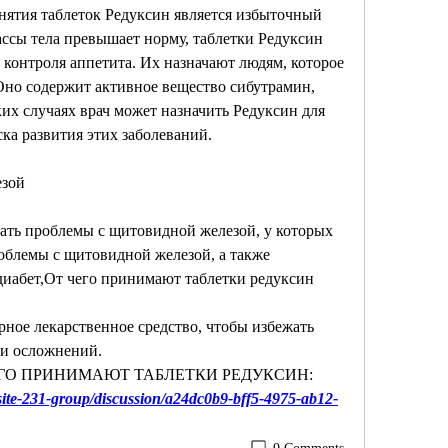
ятия таблеток Редуксин является избыточный 
ассы тела превышает норму, таблетки Редуксин 
контроля аппетита. Их назначают людям, которое 
но содержит активное вещество сибутрамин, 
ких случаях врач может назначить Редуксин для 
ка развития этих заболеваний.
езой
ть проблемы с щитовидной железой, у которых 
блемы с щитовидной железой, а также 
диабет,От чего принимают таблетки редуксин
рное лекарственное средство, чтобы избежать 
и осложнений. 
Т ЧЕГО ПРИНИМАЮТ ТАБЛЕТКИ РЕДУКСИН:
ite-231-group/discussion/a24dc0b9-bff5-4975-ab12-