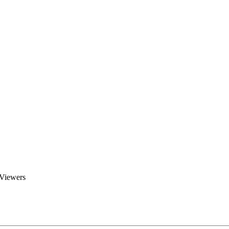
Brent Blogs
Home
Blog
Groups
Members
About
 Viewers