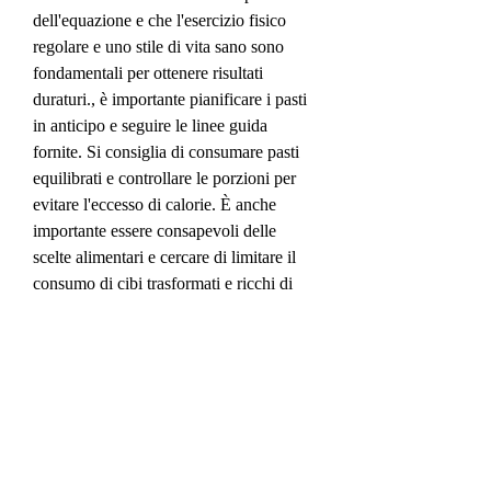
dell'equazione e che l'esercizio fisico 
regolare e uno stile di vita sano sono 
fondamentali per ottenere risultati 
duraturi., è importante pianificare i pasti 
in anticipo e seguire le linee guida 
fornite. Si consiglia di consumare pasti 
equilibrati e controllare le porzioni per 
evitare l'eccesso di calorie. È anche 
importante essere consapevoli delle 
scelte alimentari e cercare di limitare il 
consumo di cibi trasformati e ricchi di 
zuccheri.
Il piano di nutrizione sottile ab circle pro 
può essere personalizzato in base alle 
esigenze individuali e agli obiettivi di 
perdita di peso. Si consiglia di consultare 
un professionista della salute o un 