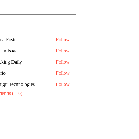
a Foster
Follow
han Isaac
Follow
cking Daily
Follow
rio
Follow
digit Technologies
Follow
riends (116)