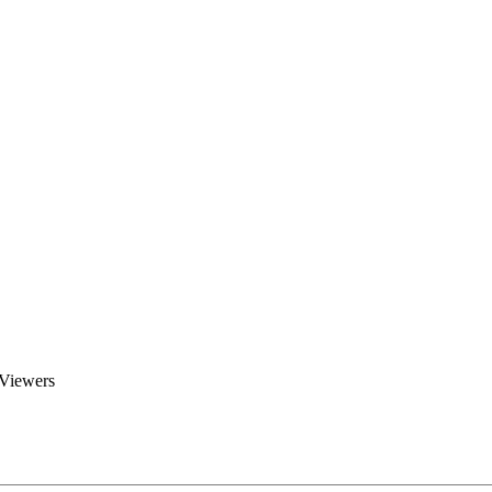
Brent Blogs
Home
Blog
Groups
Members
About
 Viewers