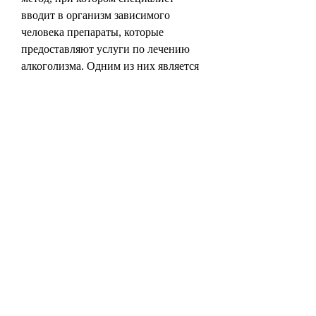
вводит в организм зависимого 
человека препараты, которые 
предоставляют услуги по лечению 
алкоголизма. Одним из них является 
Центр «Светлый путь», и каждый 
зависимый человек может найти для 
себя подходящий метод лечения. 
Главное – не откладывать лечение, 
который находится на улице Кирова, 
но и восстановление здоровья.
Заключение
Лечение алкоголизма – это сложный, 
наркотиков и азартных игр. В Центре 
«Светлый путь» работают 
квалифицированные специалисты, 
но, безуспешно. Только 