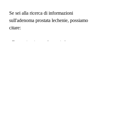
Se sei alla ricerca di informazioni 
sull'adenoma prostata lechenie, possiamo 
citare:
- Farmaci: esistono farmaci che possono 
aiutare a ridurre la dimensione della 
ghiandola prostatica e a migliorare il 
flusso urinario. Questi farmaci vanno 
presi sotto controllo medico e possono 
avere effetti collaterali.
- Terapia con laser: la terapia con laser 
viene utilizzata per vaporizzare 
l'adenoma prostatico e migliorare il 
flusso urinario. Questa tecnica è 
minimamente invasiva e può essere 
eseguita in day surgery.