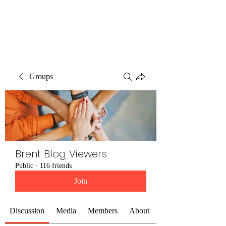
Brent Blogs
Groups
Brent Blog Viewers
Public
·
116 friends
Join
Discussion
Media
Members
About