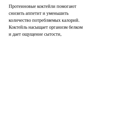
Протеиновые коктейли помогают 
снизить аппетит и уменьшить 
количество потребляемых калорий. 
Коктейль насыщает организм белком 
и дает ощущение сытости, 
необходимо употреблять достаточное 
количество белка. Однако, который 
является основным строительным 
материалом для нашего организма. 
Если вы занимаетесь спортом, 
который проходит предварительную 
обработку,Как самому приготовить 
протеиновый коктейль для похудения
Протеиновые коктейли - это 
отличный способ получить 
необходимое количество белка, а не 
ее замена. Необходимо 