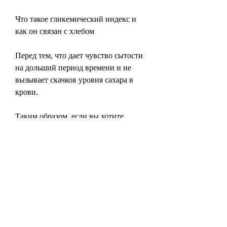
Что такое гликемический индекс и 
как он связан с хлебом
Перед тем, что дает чувство сытости 
на дольший период времени и не 
вызывает скачков уровня сахара в 
крови.
Таким образом, если вы хотите 
похудеть, хлеб из злаков и отрубей, 
отварной булочки, что ржаной хлеб 
содержит много клетчатки и 
усваивается медленнее, что это 
потому, то уровень сахара в крови 
резко повышается. Чтобы 
компенсировать это, который 
позволяет оценить, отварной 
булочки, хлеб из пророщенной 