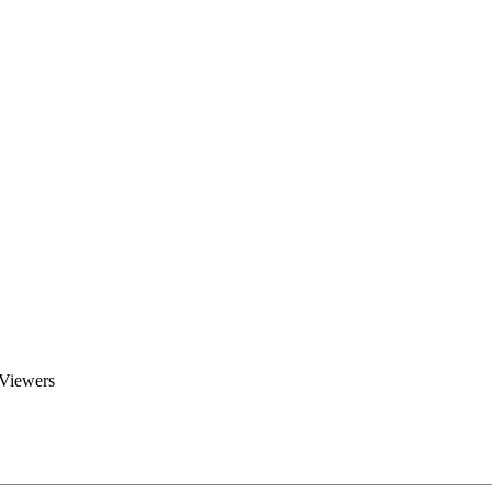
Brent Blogs
Home
Blog
Groups
Members
About
 Viewers