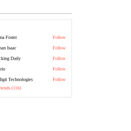
a Foster
Follow
han Isaac
Follow
cking Daily
Follow
rio
Follow
digit Technologies
Follow
riends (116)