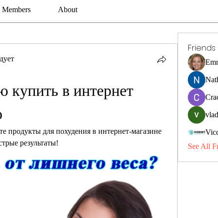
Members
About
Friends
дует
Emm
Nat
ю купить в интернет 
Cra
о
vlad
те продукты для похудения в интернет-магазине 
Vic
трые результаты!
See All F