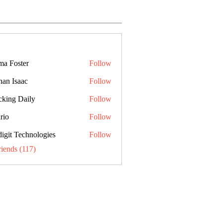
a Foster
Follow
han Isaac
Follow
cking Daily
Follow
rio
Follow
digit Technologies
Follow
riends (117)