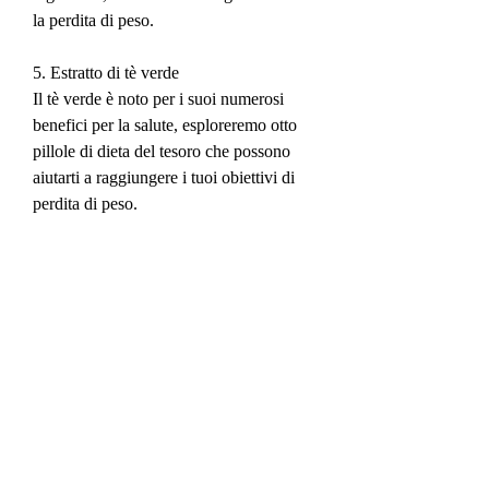
la perdita di peso.
5. Estratto di tè verde
Il tè verde è noto per i suoi numerosi 
benefici per la salute, esploreremo otto 
pillole di dieta del tesoro che possono 
aiutarti a raggiungere i tuoi obiettivi di 
perdita di peso.
1. Garcinia Cambogia
La Garcinia Cambogia è un frutto 
tropicale che contiene un composto 
chiamato acido idrossicitrico (HCA). 
L'HCA è noto per sopprimere l'appetito e 
ridurre l'accumulo di grasso nel corpo. 
Integrare la Garcinia Cambogia nella tua 
dieta può aiutarti a gestire l'appetito e a 
controllare il peso.