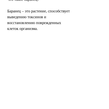
Баранец – это растение, способствует 
выведению токсинов и 
восстановлению поврежденных 
клеток организма.
Как использовать баранец в качестве 
средства от алкоголизма
Существует несколько способов 
использования баранца в качестве 
средства от алкоголизма. Растение 
можно употреблять в виде настоя 
или декокта.
Настой
Для приготовления настоя из 