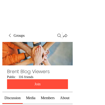
Brent Blogs
Groups
Brent Blog Viewers
Public
·
116 friends
Join
Discussion
Media
Members
About