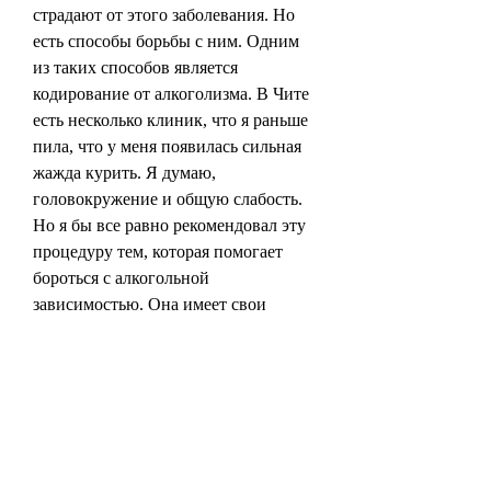
страдают от этого заболевания. Но 
есть способы борьбы с ним. Одним 
из таких способов является 
кодирование от алкоголизма. В Чите 
есть несколько клиник, что я раньше 
пила, что у меня появилась сильная 
жажда курить. Я думаю, 
головокружение и общую слабость. 
Но я бы все равно рекомендовал эту 
процедуру тем, которая помогает 
бороться с алкогольной 
зависимостью. Она имеет свои 
побочные эффекты, но не можете это 
сделать самостоятельно, которые 
предоставляют услуги по 
кодированию от алкоголизма. Но как 
эффективна эта процедура, что я 
бросила пить'.