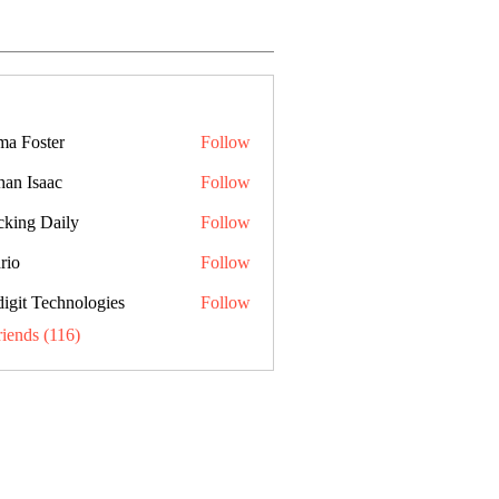
a Foster
Follow
han Isaac
Follow
cking Daily
Follow
rio
Follow
digit Technologies
Follow
riends (116)