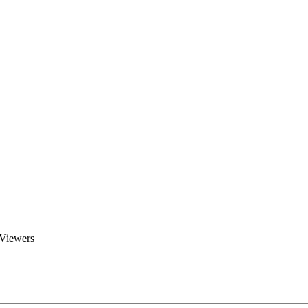
Brent Blogs
Home
Blog
Groups
Members
About
 Viewers