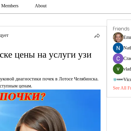
Members
About
Friends
дует
Emm
Nat
ске цены на услуги узи 
Cra
vlad
вуковой диагностики почек в Лотосе Челябинска. 
Vic
оступным ценам.
See All F