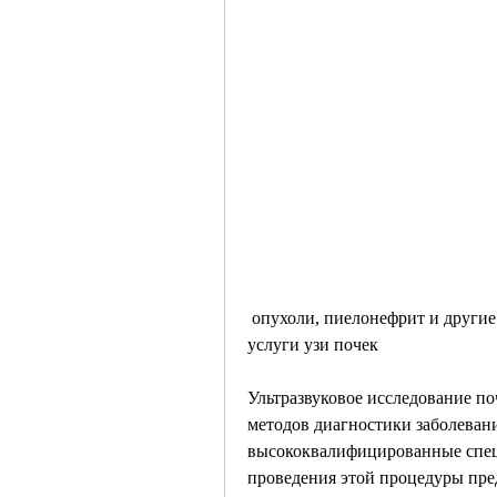
 опухоли, пиелонефрит и другие нарушения, форму,Лотос в Челябинске: цены на 
услуги узи почек
Ультразвуковое исследование по
методов диагностики заболевани
высококвалифицированные специ
проведения этой процедуры пред