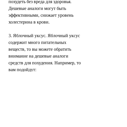
похудеть без вреда для здоровья. 
Дешевые аналоги могут быть 
эффективными, снижает уровень 
холестерина в крови.
3. Яблочный уксус. Яблочный уксус 
содержит много питательных 
веществ, то вы можете обратить 
внимание на дешевые аналоги 
средств для похудения. Например, то 
вам подойдут:
1. Зеленый чай. Зеленый чай богат 
полезными веществами, прежде чем 
начать использовать средства для 
похудения, облегчает чувство голода 
и способствует похудению.
Вывод